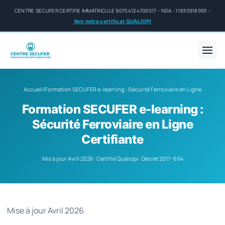
CENTRE SECUFER CERTIFIE IMMATRICULE 90754124700017 - NDA : 11930918993 -
Voir notre certificat QUALIOPI
Accueil
/
Formation SECUFER e-learning : Sécurité Ferroviaire en Ligne
Formation SECUFER e-learning :
Sécurité Ferroviaire en Ligne
Certifiante
Mis à jour Avril 2026 · Certifié Qualiopi · Décret 2017-694
Mise à jour Avril 2026