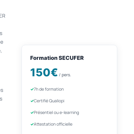
ER
ls
ue
,
Formation SECUFER
150€
/ pers.
7h de formation
es
es
Certifié Qualiopi
Présentiel ou e-learning
Attestation officielle