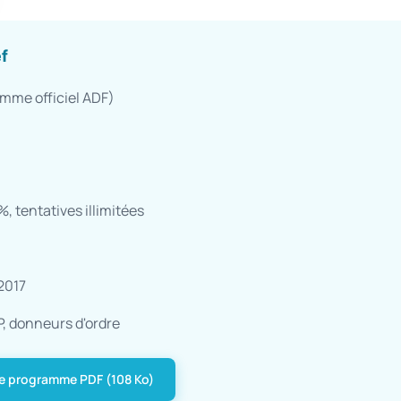
f
mme officiel ADF)
 tentatives illimitées
2017
 donneurs d'ordre
le programme PDF (108 Ko)