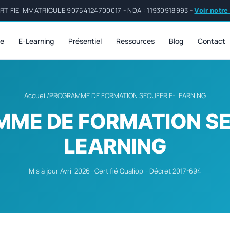
TIFIE IMMATRICULE 90754124700017 - NDA : 11930918993 -
Voir notre
re
E-Learning
Présentiel
Ressources
Blog
Contact
Accueil
/
PROGRAMME DE FORMATION SECUFER E-LEARNING
ME DE FORMATION SE
LEARNING
Mis à jour Avril 2026 · Certifié Qualiopi · Décret 2017-694