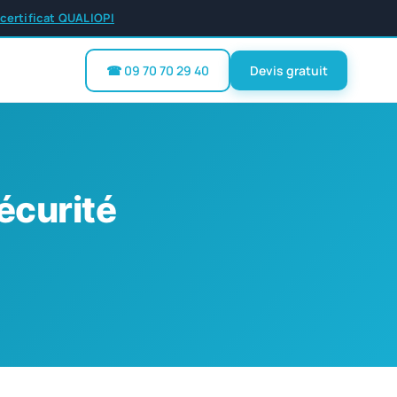
 certificat QUALIOPI
☎ 09 70 70 29 40
Devis gratuit
écurité