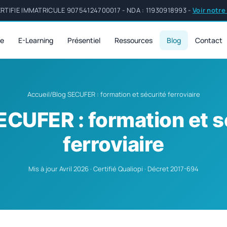
TIFIE IMMATRICULE 90754124700017 - NDA : 11930918993 -
Voir notre
re
E-Learning
Présentiel
Ressources
Blog
Contact
Accueil
/
Blog SECUFER : formation et sécurité ferroviaire
ECUFER : formation et s
ferroviaire
Mis à jour Avril 2026 · Certifié Qualiopi · Décret 2017-694