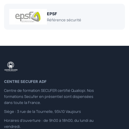
EPSF
Référence sécurité
CENTRE SECUFER ADF
Centre de formation SECUFER certifié Qualiopi. Nos
formations Secufer en présentiel sont dispensées
dans toute la France.
Siège : 3 rue de la Tournelle, 93410 Vaujours
Horaires d'ouverture : de 9h00 à 18h00, du lundi au
vendredi.