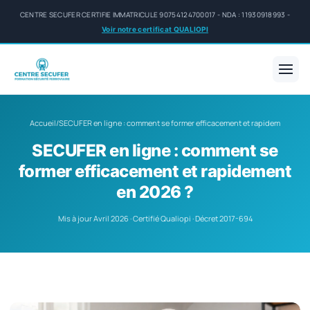
CENTRE SECUFER CERTIFIE IMMATRICULE 90754124700017 - NDA : 11930918993 -
Voir notre certificat QUALIOPI
Accueil
/
SECUFER en ligne : comment se former efficacement et rapidem
SECUFER en ligne : comment se
former efficacement et rapidement
en 2026 ?
Mis à jour Avril 2026 · Certifié Qualiopi · Décret 2017-694