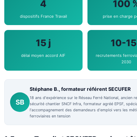
4
100 
dispositifs France Travail
prise en charge p
15 j
10-15
délai moyen accord AIF
recrutements ferroviai
2030
Stéphane B., formateur référent SECUFER
18 ans d'expérience sur le Réseau Ferré National, ancien 
SB
sécurité chantier SNCF Infra, formateur agréé EPSF, spécia
l'accompagnement des demandeurs d'emploi vers les méti
ferroviaires en tension