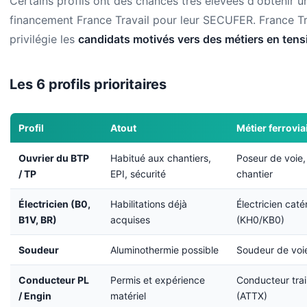
Certains profils ont des chances très élevées d'obtenir u
financement France Travail pour leur SECUFER. France Tr
privilégie les
candidats motivés vers des métiers en tens
Les 6 profils prioritaires
Profil
Atout
Métier ferrovia
Ouvrier du BTP
Habitué aux chantiers,
Poseur de voie,
/ TP
EPI, sécurité
chantier
Électricien (B0,
Habilitations déjà
Électricien caté
B1V, BR)
acquises
(KH0/KB0)
Soudeur
Aluminothermie possible
Soudeur de voie
Conducteur PL
Permis et expérience
Conducteur trai
/ Engin
matériel
(ATTX)