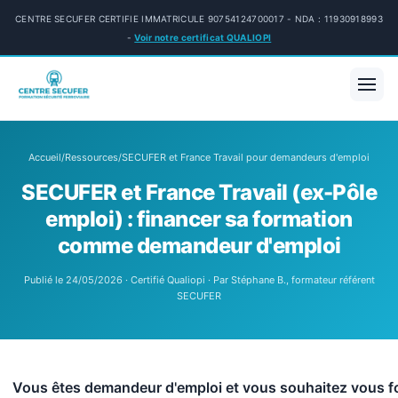
CENTRE SECUFER CERTIFIE IMMATRICULE 90754124700017 - NDA : 11930918993
-
Voir notre certificat QUALIOPI
Accueil
/
Ressources
/
SECUFER et France Travail pour demandeurs d'emploi
SECUFER et France Travail (ex-Pôle
emploi) : financer sa formation
comme demandeur d'emploi
Publié le 24/05/2026 · Certifié Qualiopi · Par Stéphane B., formateur référent
SECUFER
Vous êtes demandeur d'emploi et vous souhaitez vous f