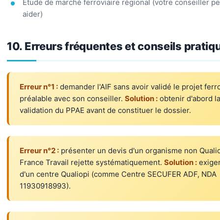
Étude de marché ferroviaire régional (votre conseiller p
aider)
10. Erreurs fréquentes et conseils pratiq
Erreur n°1 :
demander l'AIF sans avoir validé le projet ferr
préalable avec son conseiller.
Solution :
obtenir d'abord l
validation du PPAE avant de constituer le dossier.
Erreur n°2 :
présenter un devis d'un organisme non Qualio
France Travail rejette systématiquement.
Solution :
exiger
d'un centre Qualiopi (comme Centre SECUFER ADF, NDA
11930918993).