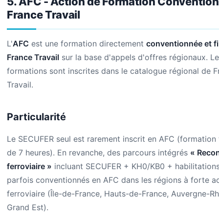
5. AFC - Action de Formation Conventio
France Travail
L'
AFC
est une formation directement
conventionnée et f
France Travail
sur la base d'appels d'offres régionaux. L
formations sont inscrites dans le catalogue régional de 
Travail.
Particularité
Le SECUFER seul est rarement inscrit en AFC (formation 
de 7 heures). En revanche, des parcours intégrés
« Reco
ferroviaire »
incluant SECUFER + KH0/KB0 + habilitations
parfois conventionnés en AFC dans les régions à forte ac
ferroviaire (Île-de-France, Hauts-de-France, Auvergne-R
Grand Est).