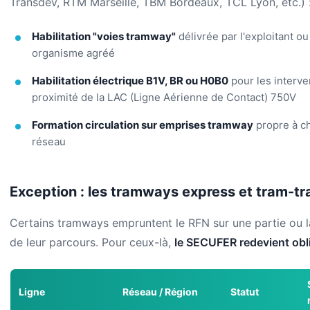
Transdev, RTM Marseille, TBM Bordeaux, TCL Lyon, etc.) 
Habilitation "voies tramway"
délivrée par l'exploitant ou
organisme agréé
Habilitation électrique B1V, BR ou H0B0
pour les interve
proximité de la LAC (Ligne Aérienne de Contact) 750V
Formation circulation sur emprises tramway
propre à c
réseau
Exception : les tramways express et tram-tr
Certains tramways empruntent le RFN sur une partie ou la
de leur parcours. Pour ceux-là,
le SECUFER redevient obl
Ligne
Réseau / Région
Statut