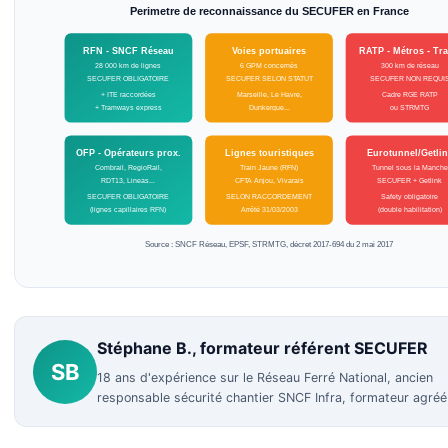
Perimetre de reconnaissance du SECUFER en France
RFN - SNCF Réseau
Voies portuaires
RATP - Métros - Tr
28 000 km de lignes
6 GPM concernés
300 km de réseau
SECUFER OBLIGATOIRE
SECUFER SELON STATUT
SECUFER NON REQUI
+ ITE raccordées
Marseille, Le Havre,
Cadre RGE RATP
+ Tramways express
Dunkerque...
ou STRMTG
OFP - Opérateurs prox.
Lignes touristiques
Eurotunnel/Getli
Combrail, RegioRail,
Train Jaune (RFN)
Tunnel sous la Manche
RDT13, Lineas...
CFTA Anjou, Vivarais
SECUFER + Getlink
SECUFER OBLIGATOIRE
SELON RACCORDEMENT
Safety obligatoire
(lignes capillaires RFN)
Arrêté 31/03/2003
(double habilitation)
Source : SNCF Réseau, EPSF, STRMTG, décret 2017-694 du 2 mai 2017
Stéphane B., formateur référent SECUFER
SB
18 ans d'expérience sur le Réseau Ferré National, ancien
responsable sécurité chantier SNCF Infra, formateur agré