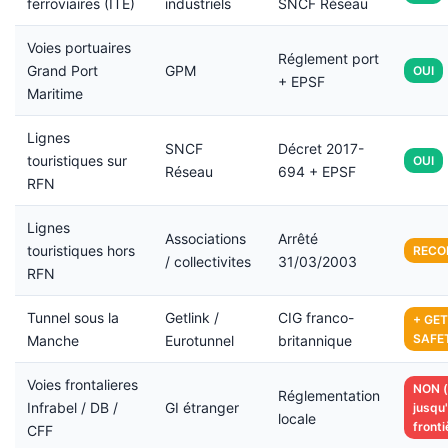
ferroviaires (ITE)
industriels
SNCF Réseau
Voies portuaires
Réglement port
Grand Port
GPM
OUI
+ EPSF
Maritime
Lignes
SNCF
Décret 2017-
touristiques sur
OUI
Réseau
694 + EPSF
RFN
Lignes
Associations
Arrêté
touristiques hors
REC
/ collectivites
31/03/2003
RFN
Tunnel sous la
Getlink /
CIG franco-
+ GET
SAFE
Manche
Eurotunnel
britannique
Voies frontalieres
NON (
Réglementation
Infrabel / DB /
GI étranger
jusqu
locale
fronti
CFF