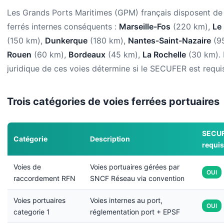
Les Grands Ports Maritimes (GPM) français disposent de
ferrés internes conséquents :
Marseille-Fos
(220 km),
Le
(150 km),
Dunkerque
(180 km),
Nantes-Saint-Nazaire
(95
Rouen
(60 km),
Bordeaux
(45 km),
La Rochelle
(30 km). 
juridique de ces voies détermine si le SECUFER est requi
Trois catégories de voies ferrées portuaires
SECU
Catégorie
Description
requis
Voies de
Voies portuaires gérées par
OUI
raccordement RFN
SNCF Réseau via convention
Voies portuaires
Voies internes au port,
OUI
categorie 1
réglementation port + EPSF