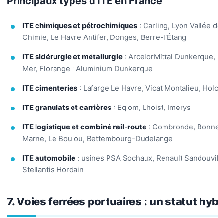
Principaux types d'ITE en France
ITE chimiques et pétrochimiques
: Carling, Lyon Vallée d
Chimie, Le Havre Antifer, Donges, Berre-l'Étang
ITE sidérurgie et métallurgie
: ArcelorMittal Dunkerque,
Mer, Florange ; Aluminium Dunkerque
ITE cimenteries
: Lafarge Le Havre, Vicat Montalieu, Ho
ITE granulats et carrières
: Eqiom, Lhoist, Imerys
ITE logistique et combiné rail-route
: Combronde, Bonne
Marne, Le Boulou, Bettembourg-Dudelange
ITE automobile
: usines PSA Sochaux, Renault Sandouvil
Stellantis Hordain
7. Voies ferrées portuaires : un statut hy