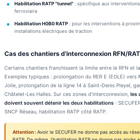
Habilitation RATP "tunnel"
: spécifique aux interventions
ferroviaire
Habilitation H0B0 RATP
: pour les interventions à proxi
installations électriques de traction
Cas des chantiers d'interconnexion RFN/RA
Certains chantiers franchissent la limite entre le RFN et l
Exemples typiques : prolongation du RER E (EOLE) vers 
Jolie, prolongation de la ligne 14 à Saint-Denis Pleyel, ga
Châtelet-Les Halles. Sur ces zones d'interconnexion,
les
doivent souvent détenir les deux habilitations
: SECUFER
SNCF Réseau, habilitation RATP côté RATP.
Attention :
Avoir le SECUFER ne donne pas accès au rés
RATP. De même, l'habilitation RATP ne donne pas accès 