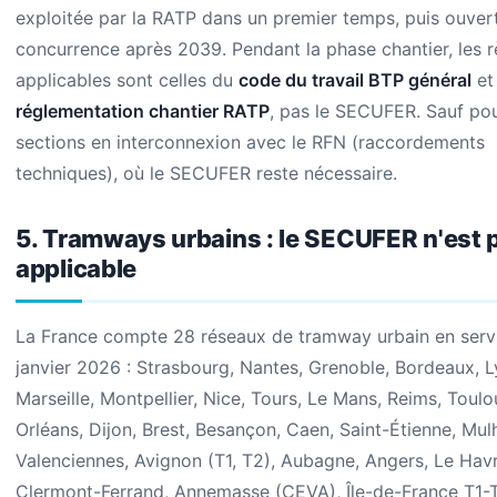
exploitée par la RATP dans un premier temps, puis ouvert
concurrence après 2039. Pendant la phase chantier, les r
applicables sont celles du
code du travail BTP général
et
réglementation chantier RATP
, pas le SECUFER. Sauf pou
sections en interconnexion avec le RFN (raccordements
techniques), où le SECUFER reste nécessaire.
5. Tramways urbains : le SECUFER n'est 
applicable
La France compte 28 réseaux de tramway urbain en servi
janvier 2026 : Strasbourg, Nantes, Grenoble, Bordeaux, L
Marseille, Montpellier, Nice, Tours, Le Mans, Reims, Toulo
Orléans, Dijon, Brest, Besançon, Caen, Saint-Étienne, Mul
Valenciennes, Avignon (T1, T2), Aubagne, Angers, Le Havr
Clermont-Ferrand, Annemasse (CEVA), Île-de-France T1-