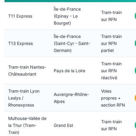
Île-de-France
Tram-train
T11 Express
(Epinay - Le
sur RFN
Bourget)
Île-de-France
Tram-train
T13 Express
(Saint-Cyr - Saint-
sur RFN
Germain)
partiel
Tram-train
Tram-train Nantes-
Pays de la Loire
sur RFN
Châteaubriant
réactivé
Tram-train Lyon
Voies
Auvergne-Rhône-
Leslys /
propres +
Alpes
Rhonexpress
section RFN
Mulhouse-Vallée de
Tram-train
la Thur (Tram-
Grand Est
sur RFN
Train)