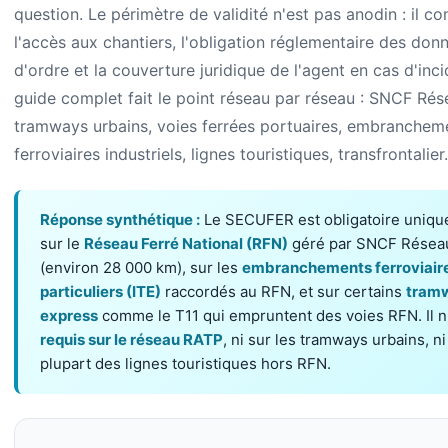
question. Le périmètre de validité n'est pas anodin : il co
l'accès aux chantiers, l'obligation réglementaire des don
d'ordre et la couverture juridique de l'agent en cas d'inc
guide complet fait le point réseau par réseau : SNCF Rés
tramways urbains, voies ferrées portuaires, embranchem
ferroviaires industriels, lignes touristiques, transfrontalier.
Réponse synthétique :
Le SECUFER est obligatoire uniq
sur le
Réseau Ferré National (RFN)
géré par SNCF Résea
(environ 28 000 km), sur les
embranchements ferroviair
particuliers (ITE)
raccordés au RFN, et sur certains
tram
express
comme le T11 qui empruntent des voies RFN. Il n
requis sur le réseau RATP
, ni sur les tramways urbains, ni
plupart des lignes touristiques hors RFN.