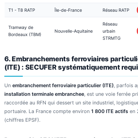
T1 - T8 RATP
Île-de-France
Réseau RATP
Réseau
Tramway de
Nouvelle-Aquitaine
urbain
Bordeaux (TBM)
STRMTG
6. Embranchements ferroviaires particuli
(ITE) : SECUFER systématiquement requ
Un
embranchement ferroviaire particulier (ITE)
, parfois 
installation terminale embranchee
, est une voie ferrée pr
raccordée au RFN qui dessert un site industriel, logistiqu
portuaire. La France compte environ
1 800 ITE actifs
en 
(chiffres EPSF).