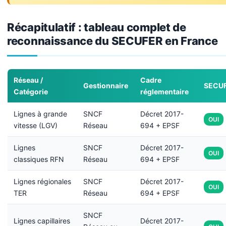
Récapitulatif : tableau complet de
reconnaissance du SECUFER en France
Réseau /
Cadre
Gestionnaire
SECU
Catégorie
réglementaire
Lignes à grande
SNCF
Décret 2017-
OUI
vitesse (LGV)
Réseau
694 + EPSF
Lignes
SNCF
Décret 2017-
OUI
classiques RFN
Réseau
694 + EPSF
Lignes régionales
SNCF
Décret 2017-
OUI
TER
Réseau
694 + EPSF
SNCF
Lignes capillaires
Décret 2017-