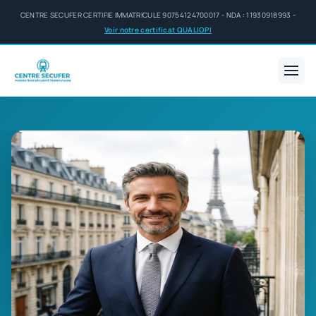
CENTRE SECUFER CERTIFIE IMMATRICULE 90754124700017 - NDA : 11930918993 -
Voir notre certificat QUALIOPI