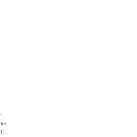
r
 les
41-