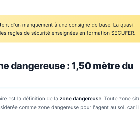
tent d'un manquement à une consigne de base. La quasi-
t des règles de sécurité enseignées en formation SECUFER.
one dangereuse : 1,50 mètre du
ire est la définition de la
zone dangereuse
. Toute zone sit
sidérée comme zone dangereuse pour l'agent au sol, car il