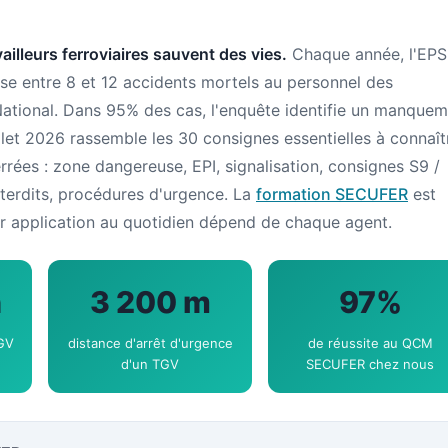
ailleurs ferroviaires sauvent des vies.
Chaque année, l'EPS
nse entre 8 et 12 accidents mortels au personnel des
 National. Dans 95% des cas, l'enquête identifie un manque
et 2026 rassemble les 30 consignes essentielles à connaît
errées : zone dangereuse, EPI, signalisation, consignes S9 /
erdits, procédures d'urgence. La
formation SECUFER
est
leur application au quotidien dépend de chaque agent.
h
3 200 m
97%
TGV
distance d'arrêt d'urgence
de réussite au QCM
d'un TGV
SECUFER chez nous