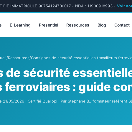
IFIE IMMATRICULE 90754124700017 - NDA : 11930918993 -
Voir no
e
E-Learning
Presentiel
Ressources
Blog
Contact
ueil
/
Ressources
/
Consignes de sécurité essentielles travailleurs ferrovia
de sécurité essentiell
s ferroviaires : guide 
le 21/05/2026 · Certifié Qualiopi · Par Stéphane B., formateur référent