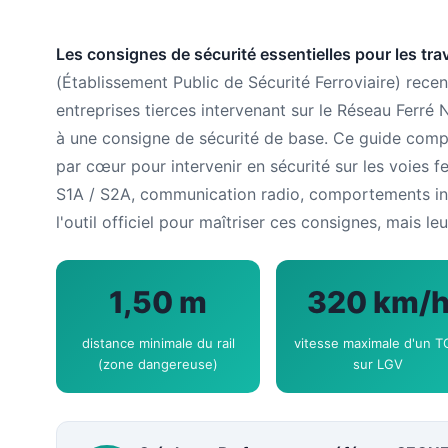
Les consignes de sécurité essentielles pour les trav
(Établissement Public de Sécurité Ferroviaire) rece
entreprises tierces intervenant sur le Réseau Ferré
à une consigne de sécurité de base. Ce guide compl
par cœur pour intervenir en sécurité sur les voies f
S1A / S2A, communication radio, comportements int
l'outil officiel pour maîtriser ces consignes, mais 
1,50 m
320 km/
distance minimale du rail
vitesse maximale d'un 
(zone dangereuse)
sur LGV