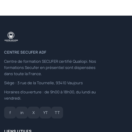
CENTRE SECUFER ADF
Centre de formation SECUFER certifié Qualiopi. Nos
formations Secufer en présentiel sont dispensées
dans toute la France.
Siège : 3 rue de la Tournelle, 93410 Vaujours
Horaires d'ouverture : de 9h00 à 18h00, du lundi au
vendredi.
f
in
X
YT
TT
LIENS UTILES