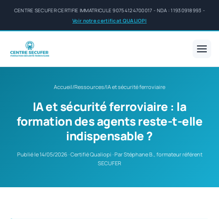
CENTRE SECUFER CERTIFIE IMMATRICULE 90754124700017 - NDA : 11930918993 -
Voir notre certificat QUALIOPI
Accueil
/
Ressources
/
IA et sécurité ferroviaire
IA et sécurité ferroviaire : la
formation des agents reste-t-elle
indispensable ?
Publié le 14/05/2026 · Certifié Qualiopi · Par Stéphane B., formateur référent
SECUFER