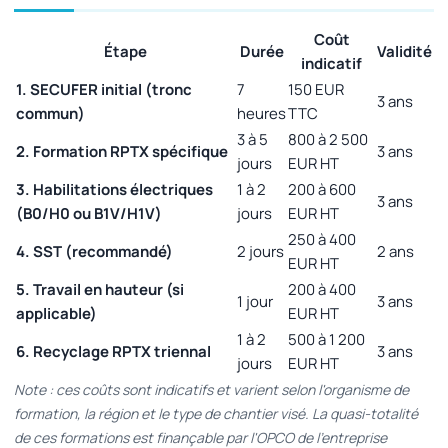
Coût
Étape
Durée
Validité
indicatif
1. SECUFER initial (tronc
7
150 EUR
3 ans
commun)
heures
TTC
3 à 5
800 à 2 500
2. Formation RPTX spécifique
3 ans
jours
EUR HT
3. Habilitations électriques
1 à 2
200 à 600
3 ans
(B0/H0 ou B1V/H1V)
jours
EUR HT
250 à 400
4. SST (recommandé)
2 jours
2 ans
EUR HT
5. Travail en hauteur (si
200 à 400
1 jour
3 ans
applicable)
EUR HT
1 à 2
500 à 1 200
6. Recyclage RPTX triennal
3 ans
jours
EUR HT
Note : ces coûts sont indicatifs et varient selon l'organisme de
formation, la région et le type de chantier visé. La quasi-totalité
de ces formations est finançable par l'OPCO de l'entreprise