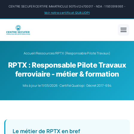
CENTRE SECUFER CERTIFIE IMMATRICULE 90754124700017 - NDA : 11930918993 -
Voir notre certificat QUALIOPI
Accueil
/
Ressources
/
RPTX (Responsable Pilote Travaux)
RPTX : Responsable Pilote Travaux
ferroviaire - métier & formation
Mis à jour le 11/05/2026 · Certifié Qualiopi · Décret 2017-694
Le métier de RPTX en bref