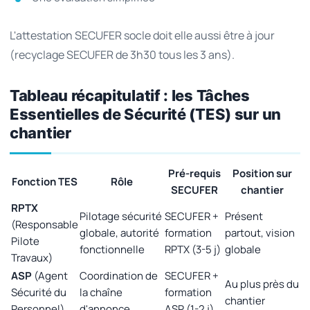
L'attestation SECUFER socle doit elle aussi être à jour
(recyclage SECUFER de 3h30 tous les 3 ans).
Tableau récapitulatif : les Tâches
Essentielles de Sécurité (TES) sur un
chantier
Pré-requis
Position sur
Fonction TES
Rôle
SECUFER
chantier
RPTX
Pilotage sécurité
SECUFER +
Présent
(Responsable
globale, autorité
formation
partout, vision
Pilote
fonctionnelle
RPTX (3-5 j)
globale
Travaux)
ASP
(Agent
Coordination de
SECUFER +
Au plus près du
Sécurité du
la chaîne
formation
chantier
Personnel)
d'annonce
ASP (1-2 j)