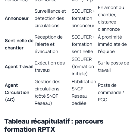
En amont du
Surveillance et
SECUFER +
chantier,
Annonceur
détection des
formation
distance
circulations
annonceur
d'annonce
Réception de
SECUFER +
À proximité
Sentinelle de
l'alerte et
formation
immédiate de
chantier
évacuation
sentinelle
l'équipe
SECUFER
Exécution des
Sur le poste de
Agent Travail
(formation
travaux
travail
initiale)
Gestion des
Habilitation
Agent
Poste de
circulations
SNCF
Circulation
commande /
(côté SNCF
Réseau
(AC)
PCC
Réseau)
dédiée
Tableau récapitulatif : parcours
formation RPTX