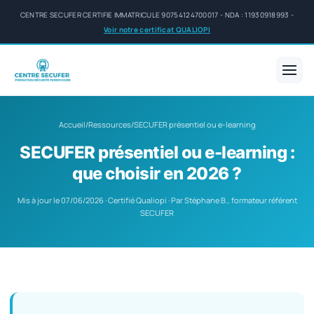
CENTRE SECUFER CERTIFIE IMMATRICULE 90754124700017 - NDA : 11930918993 -
Voir notre certificat QUALIOPI
Accueil
/
Ressources
/
SECUFER présentiel ou e-learning
SECUFER présentiel ou e-learning :
que choisir en 2026 ?
Mis à jour le 07/06/2026 · Certifié Qualiopi · Par Stéphane B., formateur référent
SECUFER