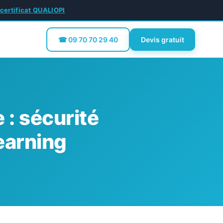
 certificat QUALIOPI
☎ 09 70 70 29 40
Devis gratuit
: sécurité
learning