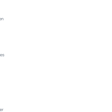
en
tes
er