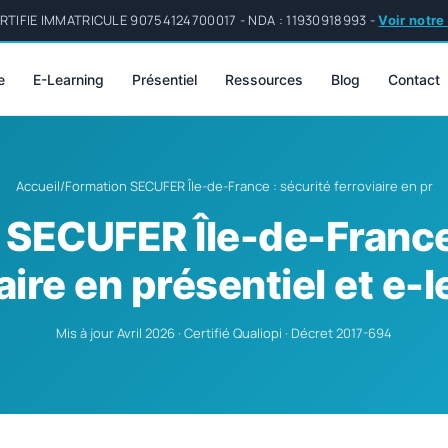
TIFIE IMMATRICULE 90754124700017 - NDA : 11930918993 -
Voir notre
e
E-Learning
Présentiel
Ressources
Blog
Contact
Accueil
/
Formation SECUFER Île-de-France : sécurité ferroviaire en pr
 SECUFER Île-de-France 
aire en présentiel et e-
Mis à jour Avril 2026 · Certifié Qualiopi · Décret 2017-694