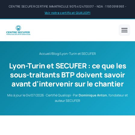
CENTRE SECUFER CERTIFIE IMMATRICULE 90754124700017 - NDA : 11930918993 -
Voir notre certificat QUALIOPI
Accueil
/
Blog
/
Lyon-Turin et SECUFER
Lyon-Turin et SECUFER : ce que les
sous-traitants BTP doivent savoir
avant d'intervenir sur le chantier
Mis à jour le 04/07/2026 · Certifié Qualiopi · Par
Dominique Anton
, fondateur et
auteur SECUFER