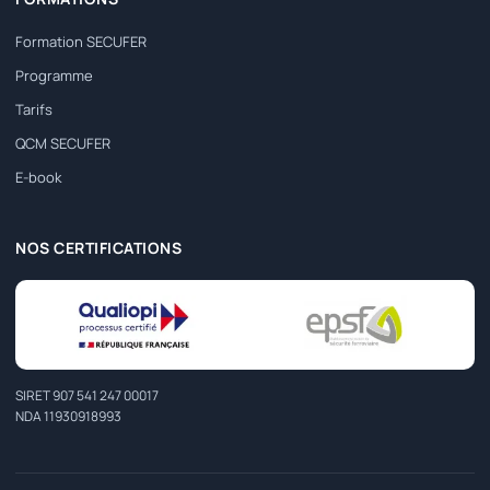
Formation SECUFER
Programme
Tarifs
QCM SECUFER
E-book
NOS CERTIFICATIONS
SIRET 907 541 247 00017
NDA 11930918993