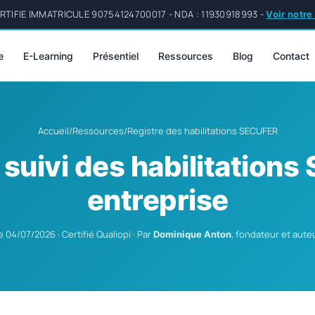
TIFIE IMMATRICULE 90754124700017 - NDA : 11930918993 -
Voir notre
e
E-Learning
Présentiel
Ressources
Blog
Contact
Accueil
/
Ressources
/
Registre des habilitations SECUFER
 suivi des habilitation
entreprise
le 04/07/2026 · Certifié Qualiopi · Par
, fondateur et aut
Dominique Anton