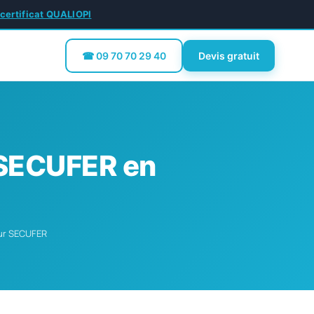
 certificat QUALIOPI
☎ 09 70 70 29 40
Devis gratuit
s SECUFER en
eur SECUFER