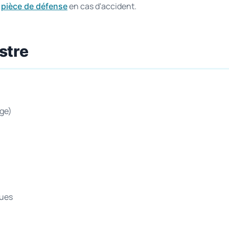
e
en cas d'accident.
pièce de défense
stre
age)
ques