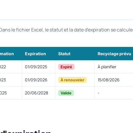
ns le fichier Excel, le statut et la date d'expiration se calcul
rmation
Expiration
Statut
Recyclage prévu
022
01/09/2025
À planifier
Expiré
023
01/09/2026
15/08/2026
À renouveler
025
20/06/2028
-
Valide