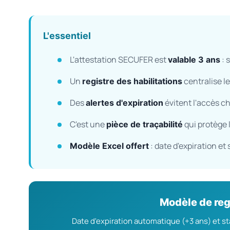
L'essentiel
L'attestation SECUFER est
: 
valable 3 ans
Un
centralise l
registre des habilitations
Des
évitent l'accès c
alertes d'expiration
C'est une
qui protège 
pièce de traçabilité
: date d'expiration e
Modèle Excel offert
Modèle de reg
Date d'expiration automatique (+3 ans) et stat